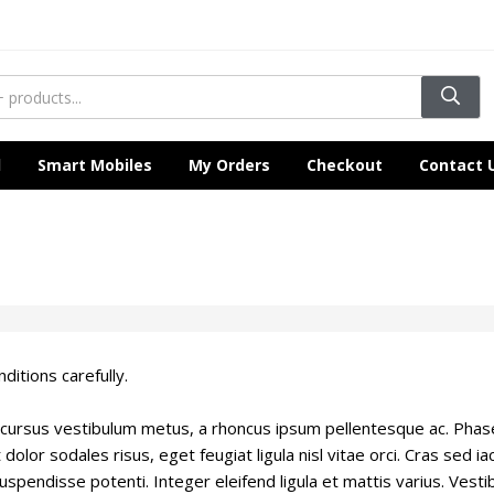
l
Smart Mobiles
My Orders
Checkout
Contact 
itions carefully.
m cursus vestibulum metus, a rhoncus ipsum pellentesque ac. Phas
olor sodales risus, eget feugiat ligula nisl vitae orci. Cras sed iacu
spendisse potenti. Integer eleifend ligula et mattis varius. Vesti