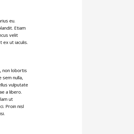
rius eu.
landit. Etiam
cus velit
ex ut iaculis.
 non lobortis
 sem nulla,
llus vulputate
ae a libero.
llam ut
i. Proin nisl
si.