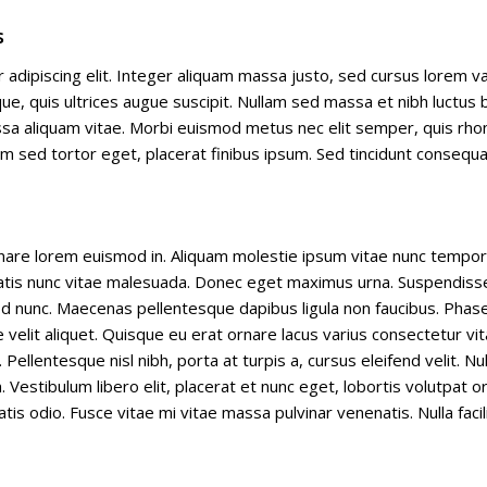
s
adipiscing elit. Integer aliquam massa justo, sed cursus lorem va
, quis ultrices augue suscipit. Nullam sed massa et nibh luctus b
ssa aliquam vitae. Morbi euismod metus nec elit semper, quis rhon
sed tortor eget, placerat finibus ipsum. Sed tincidunt consequat 
rnare lorem euismod in. Aliquam molestie ipsum vitae nunc tempor,
atis nunc vitae malesuada. Donec eget maximus urna. Suspendisse
d nunc. Maecenas pellentesque dapibus ligula non faucibus. Phase
 velit aliquet. Quisque eu erat ornare lacus varius consectetur vit
Pellentesque nisl nibh, porta at turpis a, cursus eleifend velit. Nu
estibulum libero elit, placerat et nunc eget, lobortis volutpat orc
tis odio. Fusce vitae mi vitae massa pulvinar venenatis. Nulla facili