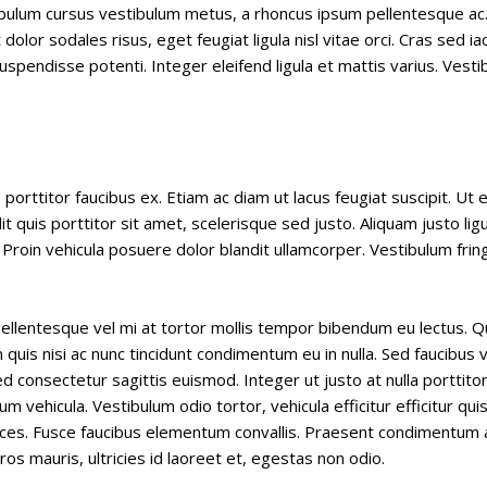
tibulum cursus vestibulum metus, a rhoncus ipsum pellentesque ac
olor sodales risus, eget feugiat ligula nisl vitae orci. Cras sed iacu
spendisse potenti. Integer eleifend ligula et mattis varius. Vesti
porttitor faucibus ex. Etiam ac diam ut lacus feugiat suscipit. Ut 
dit quis porttitor sit amet, scelerisque sed justo. Aliquam justo li
 Proin vehicula posuere dolor blandit ullamcorper. Vestibulum frin
Pellentesque vel mi at tortor mollis tempor bibendum eu lectus. 
m quis nisi ac nunc tincidunt condimentum eu in nulla. Sed faucibus
d consectetur sagittis euismod. Integer ut justo at nulla porttito
vehicula. Vestibulum odio tortor, vehicula efficitur efficitur qui
rices. Fusce faucibus elementum convallis. Praesent condimentum a
os mauris, ultricies id laoreet et, egestas non odio.