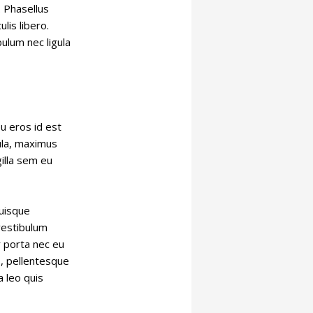
. Phasellus
lis libero.
bulum nec ligula
eu eros id est
gula, maximus
gilla sem eu
Quisque
 vestibulum
r porta nec eu
s, pellentesque
 leo quis