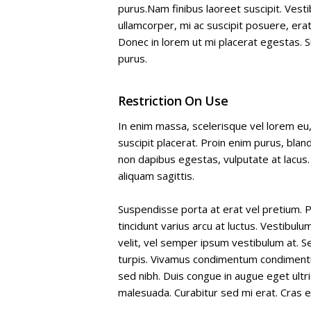
purus.Nam finibus laoreet suscipit. Ves
ullamcorper, mi ac suscipit posuere, erat d
Donec in lorem ut mi placerat egestas. Su
purus.
Restriction On Use
In enim massa, scelerisque vel lorem eu, 
suscipit placerat. Proin enim purus, blan
non dapibus egestas, vulputate at lacus.
aliquam sagittis.
Suspendisse porta at erat vel pretium. 
tincidunt varius arcu at luctus. Vestibulu
velit, vel semper ipsum vestibulum at. Se
turpis. Vivamus condimentum condimentum 
sed nibh. Duis congue in augue eget ult
malesuada. Curabitur sed mi erat. Cras er