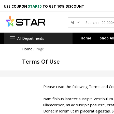
USE COUPON
STAR10
TO GET 10% DISCOUNT
All
Home
Shop Al
All Departments
Home
/
Page
Terms Of Use
Please read the following Terms and Cond
Nam finibus laoreet suscipit. Vestibulu
ullamcorper, mi ac suscipit posuere, erat d
Donec in lorem ut mi placerat egestas. Su